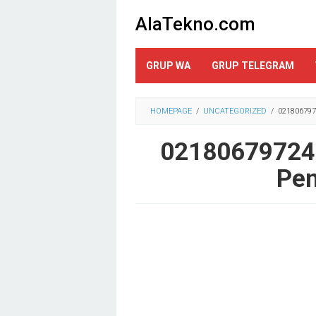
Loncat
AlaTekno.com
ke
konten
GRUP WA
GRUP TELEGRAM
HOMEPAGE
/
UNCATEGORIZED
/
021806797
02180679724 
Pen