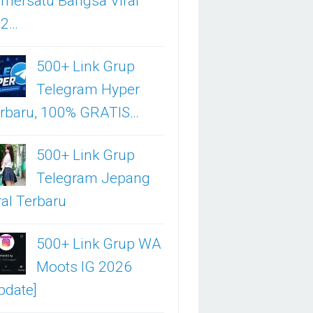
mersatu Bangsa Viral
02…
500+ Link Grup
Telegram Hyper
rbaru, 100% GRATIS…
500+ Link Grup
Telegram Jepang
ral Terbaru
500+ Link Grup WA
Moots IG 2026
pdate]