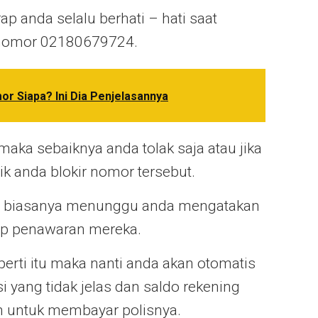
ap anda selalu berhati – hati saat
 nomor 02180679724.
r Siapa? Ini Dia Penjelasannya
aka sebaiknya anda tolak saja atau jika
k anda blokir nomor tersebut.
pu biasanya menunggu anda mengatakan
ap penawaran mereka.
erti itu maka nanti anda akan otomatis
 yang tidak jelas dan saldo rekening
n untuk membayar polisnya.