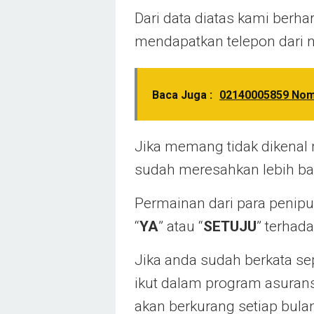
Dari data diatas kami berhar
mendapatkan telepon dari
Baca Juga :
02140005859 Nomo
Jika memang tidak dikenal m
sudah meresahkan lebih bai
Permainan dari para peni
“
YA
” atau “
SETUJU
” terhad
Jika anda sudah berkata sep
ikut dalam program asuransi
akan berkurang setiap bula