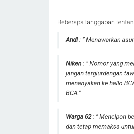
Beberapa tanggapan tenta
Andi
: ” Menawarkan asura
Niken
: ” Nomor yang me
jangan tergiurdengan taw
menanyakan ke hallo BCA
BCA.”
Warga 62
: ” Menelpon be
dan tetap memaksa untuk