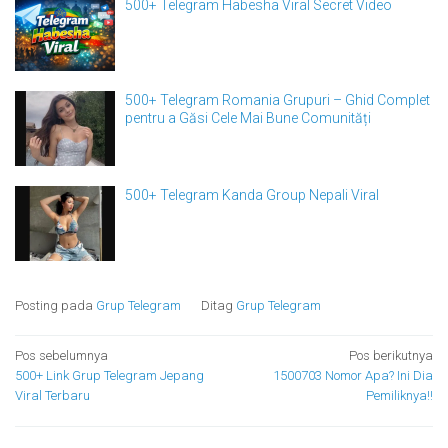
500+ Telegram Habesha Viral Secret Video
500+ Telegram Romania Grupuri – Ghid Complet
pentru a Găsi Cele Mai Bune Comunități
500+ Telegram Kanda Group Nepali Viral
Posting pada
Grup Telegram
Ditag
Grup Telegram
Navigasi
Pos sebelumnya
Pos berikutnya
500+ Link Grup Telegram Jepang
1500703 Nomor Apa? Ini Dia
pos
Viral Terbaru
Pemiliknya!!