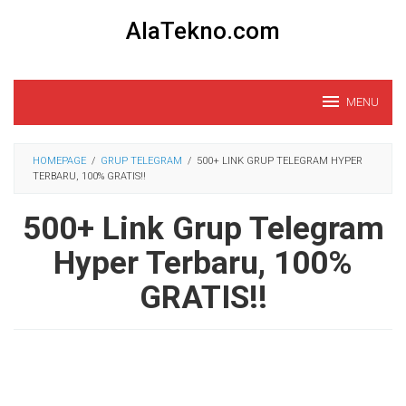
Loncat
AlaTekno.com
ke
konten
MENU
HOMEPAGE
/
GRUP TELEGRAM
/
500+ LINK GRUP TELEGRAM HYPER
TERBARU, 100% GRATIS!!
500+ Link Grup Telegram
Hyper Terbaru, 100%
GRATIS!!