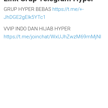
GRUP HYPER BEBAS
https://t.me/+-
JhDGE2gEIk5YTc1
VVIP INDO DAN HIJAB HYPER
https://t.me/joinchat/WxUJhZwzM69mMjNl