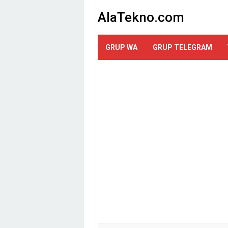
Loncat
AlaTekno.com
ke
konten
GRUP WA
GRUP TELEGRAM