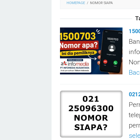
HOMEPAGE
/
NOMOR SIAPA
T
1500
Ban
inf
Nom
Bac
0212
Per
tel
per
sel