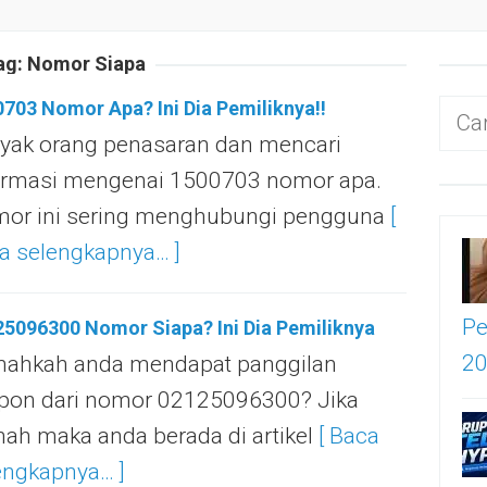
ag:
Nomor Siapa
703 Nomor Apa? Ini Dia Pemiliknya!!
Cari
yak orang penasaran dan mencari
untu
ormasi mengenai 1500703 nomor apa.
or ini sering menghubungi pengguna
[
a selengkapnya… ]
Pe
5096300 Nomor Siapa? Ini Dia Pemiliknya
2
nahkah anda mendapat panggilan
epon dari nomor 02125096300? Jika
nah maka anda berada di artikel
[ Baca
engkapnya… ]