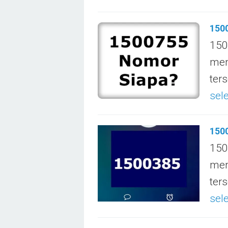
1500
150
men
ter
sel
1500
150
men
ter
sel