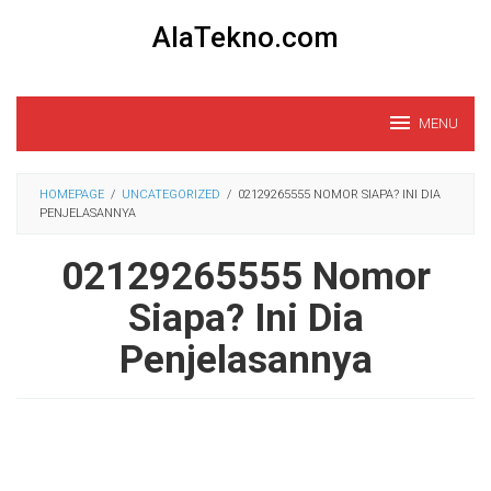
Loncat
AlaTekno.com
ke
konten
MENU
HOMEPAGE
/
UNCATEGORIZED
/
02129265555 NOMOR SIAPA? INI DIA
PENJELASANNYA
02129265555 Nomor
Siapa? Ini Dia
Penjelasannya