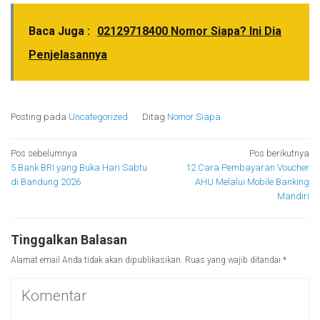
Baca Juga :
02129718400 Nomor Siapa? Ini Dia
Penjelasannya
Posting pada
Uncategorized
Ditag
Nomor Siapa
Navigasi
Pos sebelumnya
Pos berikutnya
5 Bank BRI yang Buka Hari Sabtu
12 Cara Pembayaran Voucher
pos
di Bandung 2026
AHU Melalui Mobile Banking
Mandiri
Tinggalkan Balasan
Alamat email Anda tidak akan dipublikasikan.
Ruas yang wajib ditandai
*