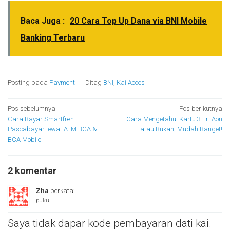
Baca Juga :
20 Cara Top Up Dana via BNI Mobile
Banking Terbaru
Posting pada
Payment
Ditag
BNI
,
Kai Acces
Navigasi
Pos sebelumnya
Pos berikutnya
Cara Bayar Smartfren
Cara Mengetahui Kartu 3 Tri Aon
pos
Pascabayar lewat ATM BCA &
atau Bukan, Mudah Banget!
BCA Mobile
2 komentar
Zha
berkata:
pukul
Saya tidak dapar kode pembayaran dati kai.