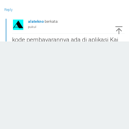
Reply
alatekno
berkata:
pukul
kode pembayarannya ada di aplikasi Kai
Acces. Tinggal di salin saja
Reply
Tinggalkan Balasan
Alamat email Anda tidak akan dipublikasikan.
Ruas yang wajib ditandai
*