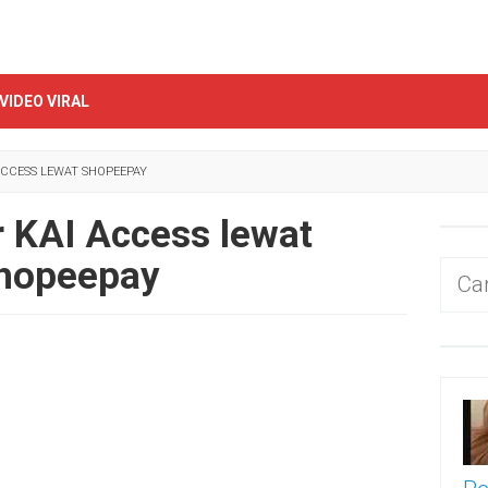
VIDEO VIRAL
ACCESS LEWAT SHOPEEPAY
r KAI Access lewat
hopeepay
Cari
untu