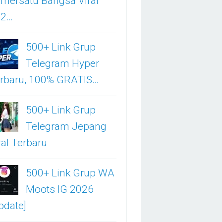
mersatu Bangsa Viral
02…
500+ Link Grup
Telegram Hyper
rbaru, 100% GRATIS…
500+ Link Grup
Telegram Jepang
ral Terbaru
500+ Link Grup WA
Moots IG 2026
pdate]