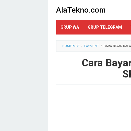
Loncat
AlaTekno.com
ke
konten
GRUP WA
GRUP TELEGRAM
HOMEPAGE
/
PAYMENT
/
CARA BAYAR KAI 
Cara Baya
S