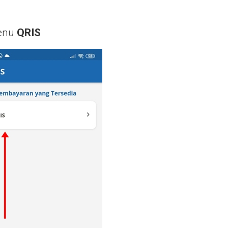
menu
QRIS