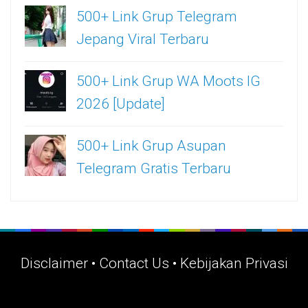
500+ Link Grup Telegram
Jepang Viral Terbaru
500+ Link Grup WA Moots IG
2026 [Update]
500+ Link Grup Asupan
Telegram Gratis Terbaru
Disclaimer
•
Contact Us
•
Kebijakan Privasi