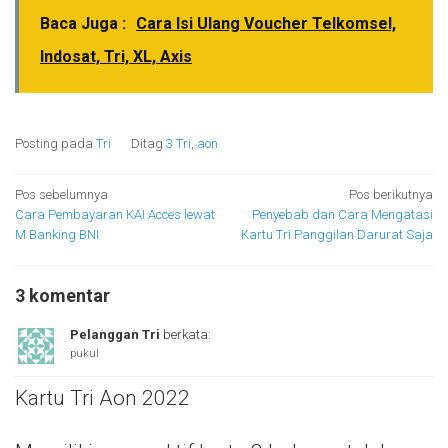
Baca Juga :
Cara Isi Ulang Voucher Telkomsel,
Indosat, Tri, XL, Axis
Posting pada
Tri
Ditag
3 Tri
,
aon
Navigasi
Pos sebelumnya
Pos berikutnya
Cara Pembayaran KAI Acces lewat
Penyebab dan Cara Mengatasi
pos
M Banking BNI
Kartu Tri Panggilan Darurat Saja
3 komentar
Pelanggan Tri
berkata:
pukul
Kartu Tri Aon 2022