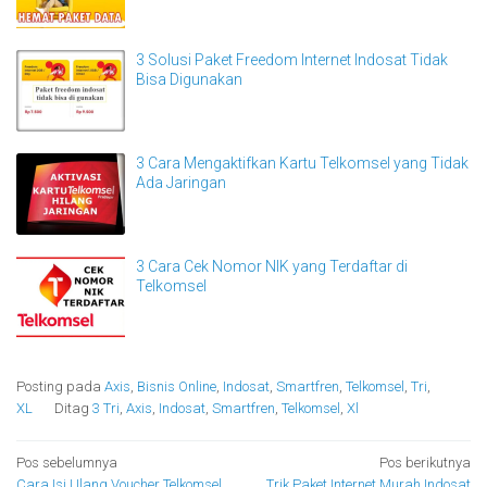
3 Solusi Paket Freedom Internet Indosat Tidak
Bisa Digunakan
3 Cara Mengaktifkan Kartu Telkomsel yang Tidak
Ada Jaringan
3 Cara Cek Nomor NIK yang Terdaftar di
Telkomsel
Posting pada
Axis
,
Bisnis Online
,
Indosat
,
Smartfren
,
Telkomsel
,
Tri
,
XL
Ditag
3 Tri
,
Axis
,
Indosat
,
Smartfren
,
Telkomsel
,
Xl
Navigasi
Pos sebelumnya
Pos berikutnya
Cara Isi Ulang Voucher Telkomsel,
Trik Paket Internet Murah Indosat