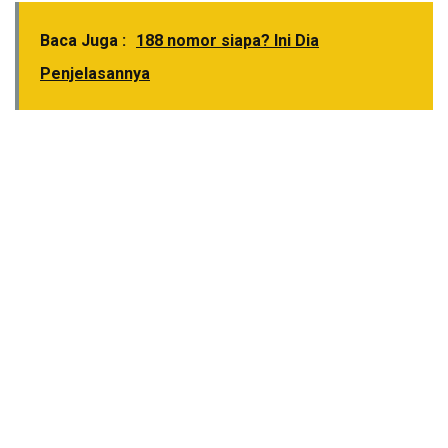
Baca Juga :
188 nomor siapa? Ini Dia
Penjelasannya