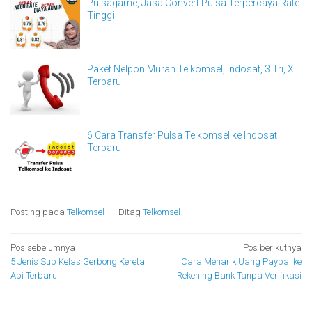
Pulsagame, Jasa Convert Pulsa Terpercaya Rate
Tinggi
Paket Nelpon Murah Telkomsel, Indosat, 3 Tri, XL
Terbaru
6 Cara Transfer Pulsa Telkomsel ke Indosat
Terbaru
Posting pada
Telkomsel
Ditag
Telkomsel
Navigasi
Pos sebelumnya
Pos berikutnya
5 Jenis Sub Kelas Gerbong Kereta
Cara Menarik Uang Paypal ke
pos
Api Terbaru
Rekening Bank Tanpa Verifikasi