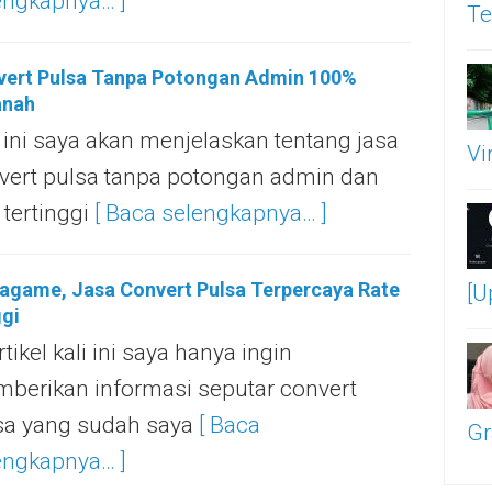
engkapnya… ]
Te
vert Pulsa Tanpa Potongan Admin 100%
nah
i ini saya akan menjelaskan tentang jasa
Vi
vert pulsa tanpa potongan admin dan
 tertinggi
[ Baca selengkapnya… ]
agame, Jasa Convert Pulsa Terpercaya Rate
[U
gi
rtikel kali ini saya hanya ingin
berikan informasi seputar convert
sa yang sudah saya
[ Baca
Gr
engkapnya… ]