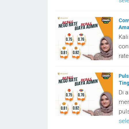
sel
Con
Ama
Kal
con
rate
Puls
Ting
Di a
mem
pul
sel