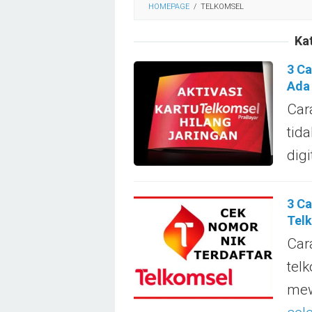
HOMEPAGE
/
TELKOMSEL
Ka
3 Ca
Ada
Car
tid
dig
3 Ca
Tel
Car
tel
mew