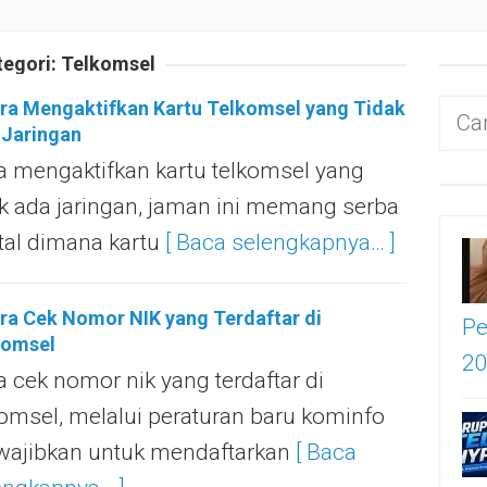
tegori:
Telkomsel
ra Mengaktifkan Kartu Telkomsel yang Tidak
Cari
 Jaringan
untu
a mengaktifkan kartu telkomsel yang
ak ada jaringan, jaman ini memang serba
ital dimana kartu
[ Baca selengkapnya… ]
ra Cek Nomor NIK yang Terdaftar di
Pe
komsel
2
a cek nomor nik yang terdaftar di
komsel, melalui peraturan baru kominfo
ajibkan untuk mendaftarkan
[ Baca