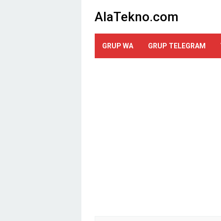
Loncat
AlaTekno.com
ke
konten
GRUP WA
GRUP TELEGRAM