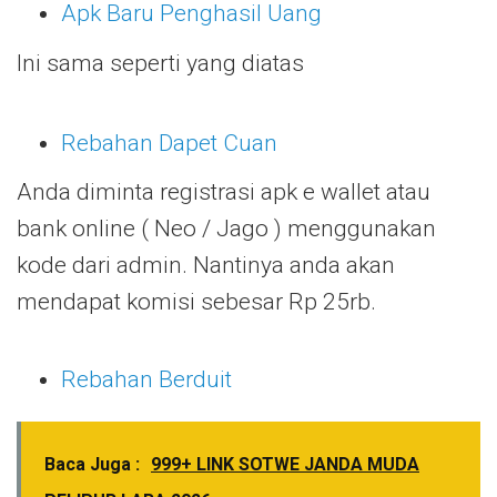
Apk Baru Penghasil Uang
Ini sama seperti yang diatas
Rebahan Dapet Cuan
Anda diminta registrasi apk e wallet atau
bank online ( Neo / Jago ) menggunakan
kode dari admin. Nantinya anda akan
mendapat komisi sebesar Rp 25rb.
Rebahan Berduit
Baca Juga :
999+ LINK SOTWE JANDA MUDA