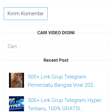
CARI VIDEO DISINI
Cari
untuk:
Recent Post
500+ Link Grup Telegram
Pemersatu Bangsa Viral 202…
500+ Link Grup Telegram Hyper
Terbaru, 100% GRATIS…