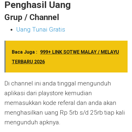
Penghasil Uang
Grup / Channel
Uang Tunai Gratis
Baca Juga :
999+ LINK SOTWE MALAY / MELAYU
TERBARU 2026
Di channel ini anda tinggal mengunduh
aplikasi dari playstore kemudian
memasukkan kode referal dan anda akan
menghasilkan uang Rp 5rb s/d 25rb tiap kali
mengunduh apknya.