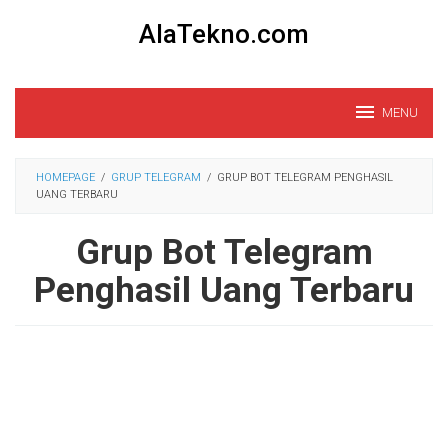
Loncat
AlaTekno.com
ke
konten
MENU
HOMEPAGE
/
GRUP TELEGRAM
/
GRUP BOT TELEGRAM PENGHASIL
UANG TERBARU
Grup Bot Telegram
Penghasil Uang Terbaru