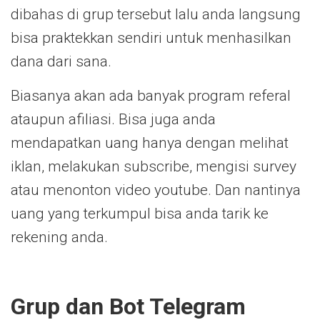
dibahas di grup tersebut lalu anda langsung
bisa praktekkan sendiri untuk menhasilkan
dana dari sana.
Biasanya akan ada banyak program referal
ataupun afiliasi. Bisa juga anda
mendapatkan uang hanya dengan melihat
iklan, melakukan subscribe, mengisi survey
atau menonton video youtube. Dan nantinya
uang yang terkumpul bisa anda tarik ke
rekening anda.
Grup dan Bot Telegram