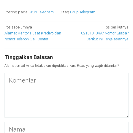
Posting pada
Grup Telegram
Ditag
Grup Telegram
Navigasi
Pos sebelumnya
Pos berikutnya
Alamat Kantor Pusat Kredivo dan
02151010497 Nomor Siapa?
pos
Nomor Telepon Call Center
Berikut Ini Penjelasannya
Tinggalkan Balasan
Alamat email Anda tidak akan dipublikasikan.
Ruas yang wajib ditandai
*