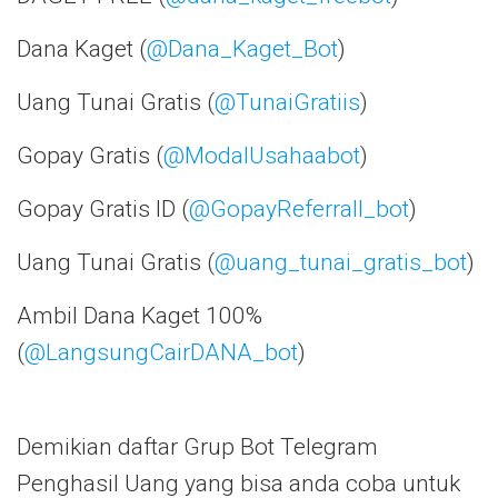
Dana Kaget (
@Dana_Kaget_Bot
)
Uang Tunai Gratis (
@TunaiGratiis
)
Gopay Gratis (
@ModalUsahaabot
)
Gopay Gratis ID (
@GopayReferrall_bot
)
Uang Tunai Gratis (
@uang_tunai_gratis_bot
)
Ambil Dana Kaget 100%
(
@LangsungCairDANA_bot
)
Demikian daftar Grup Bot Telegram
Penghasil Uang yang bisa anda coba untuk