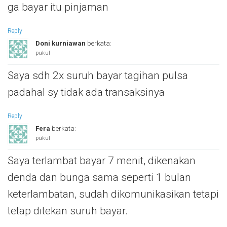
ga bayar itu pinjaman
Reply
Doni kurniawan
berkata:
pukul
Saya sdh 2x suruh bayar tagihan pulsa
padahal sy tidak ada transaksinya
Reply
Fera
berkata:
pukul
Saya terlambat bayar 7 menit, dikenakan
denda dan bunga sama seperti 1 bulan
keterlambatan, sudah dikomunikasikan tetapi
tetap ditekan suruh bayar.