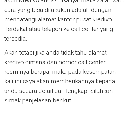
akun Kredivo anda? Jika iya, maka salah satu
cara yang bisa dilakukan adalah dengan
mendatangi alamat kantor pusat kredivo
Terdekat atau telepon ke call center yang
tersedia.
Akan tetapi jika anda tidak tahu alamat
kredivo dimana dan nomor call center
resminya berapa, maka pada kesempatan
kali ini saya akan memberikannya kepada
anda secara detail dan lengkap. Silahkan
simak penjelasan berikut :