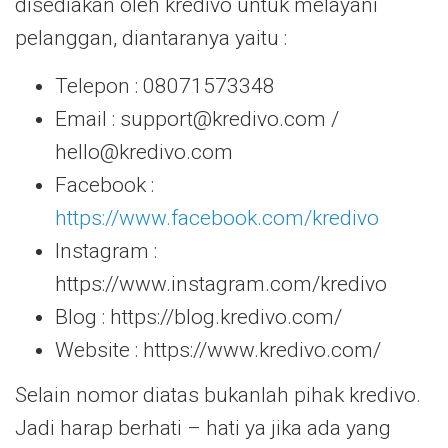
disediakan oleh kredivo untuk melayani
pelanggan, diantaranya yaitu :
Telepon : 08071573348
Email : support@kredivo.com /
hello@kredivo.com
Facebook :
https://www.facebook.com/kredivo
Instagram :
https://www.instagram.com/kredivo
Blog : https://blog.kredivo.com/
Website : https://www.kredivo.com/
Selain nomor diatas bukanlah pihak kredivo.
Jadi harap berhati – hati ya jika ada yang