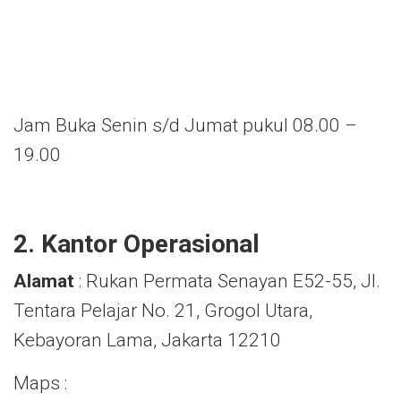
Jam Buka Senin s/d Jumat pukul 08.00 –
19.00
2. Kantor Operasional
Alamat
: Rukan Permata Senayan E52-55, Jl.
Tentara Pelajar No. 21, Grogol Utara,
Kebayoran Lama, Jakarta 12210
Maps :