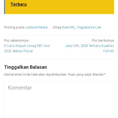
Terbaru
Posting pada
Jadwal Kereta
Ditag
Rute KRL
,
Yogyakarta Line
Navigasi
Pos sebelumnya
Pos berikutnya
3 Cara Ampuh Unreg RBT Axis
Jalur KRL 2023 Terbaru Kualitas
pos
2023, Bebas Pulsa!
Full HD
Tinggalkan Balasan
Alamat email Anda tidak akan dipublikasikan.
Ruas yang wajib ditandai
*