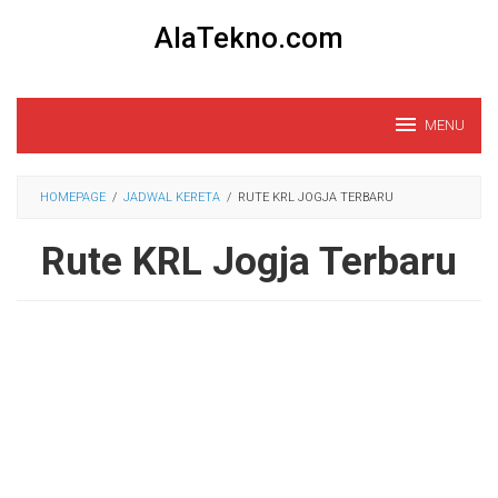
Loncat
AlaTekno.com
ke
konten
MENU
HOMEPAGE
/
JADWAL KERETA
/
RUTE KRL JOGJA TERBARU
Rute KRL Jogja Terbaru