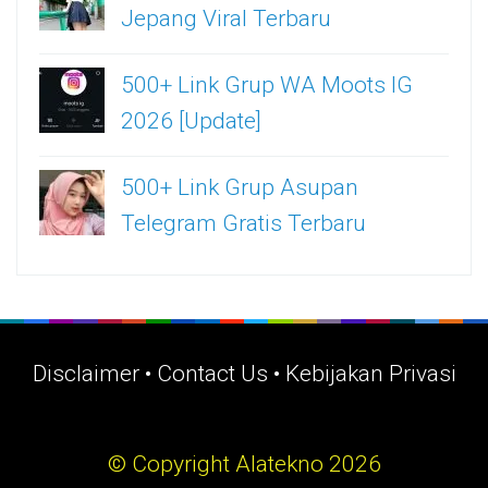
Jepang Viral Terbaru
500+ Link Grup WA Moots IG
2026 [Update]
500+ Link Grup Asupan
Telegram Gratis Terbaru
Disclaimer
•
Contact Us
•
Kebijakan Privasi
© Copyright Alatekno 2026