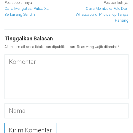
Navigasi
Pos sebelumnya
Pos berikutnya
Cara Mengatasi Pulsa XL
Cara Membuka Foto Dari
pos
Berkurang Sendiri
Whatsapp di Photoshop Tanpa
Parsing
Tinggalkan Balasan
Alamat email Anda tidak akan dipublikasikan.
Ruas yang wajib ditandai
*