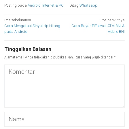
Posting pada
Android
,
Internet & PC
Ditag
Whatsapp
Navigasi
Pos sebelumnya
Pos berikutnya
Cara Mengatasi Sinyal Hp Hilang
Cara Bayar FIF lewat ATM BNI &
pos
pada Android
Mobile BNI
Tinggalkan Balasan
Alamat email Anda tidak akan dipublikasikan.
Ruas yang wajib ditandai
*