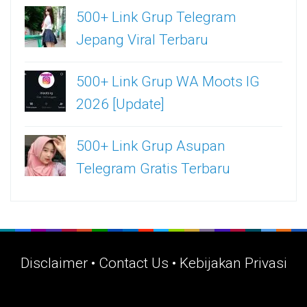
500+ Link Grup Telegram
Jepang Viral Terbaru
500+ Link Grup WA Moots IG
2026 [Update]
500+ Link Grup Asupan
Telegram Gratis Terbaru
Disclaimer
•
Contact Us
•
Kebijakan Privasi