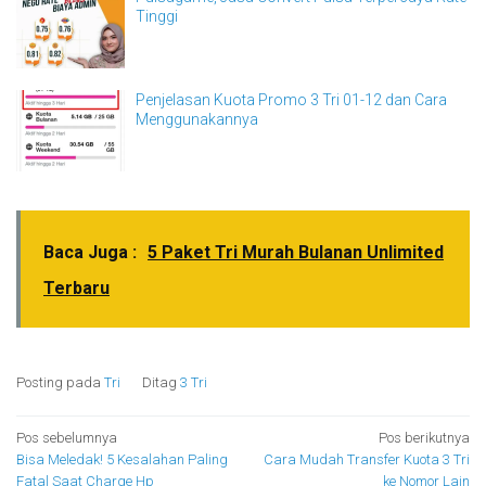
Tinggi
Penjelasan Kuota Promo 3 Tri 01-12 dan Cara
Menggunakannya
Baca Juga :
5 Paket Tri Murah Bulanan Unlimited
Terbaru
Posting pada
Tri
Ditag
3 Tri
Navigasi
Pos sebelumnya
Pos berikutnya
Bisa Meledak! 5 Kesalahan Paling
Cara Mudah Transfer Kuota 3 Tri
pos
Fatal Saat Charge Hp
ke Nomor Lain