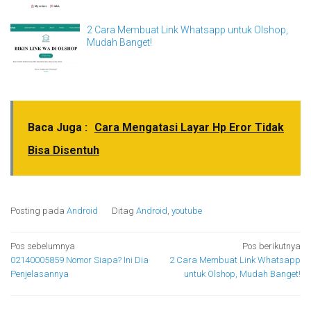
2 Cara Membuat Link Whatsapp untuk Olshop,
Mudah Banget!
Baca Juga :
Cara Mengatasi Layar Hp Eror Tidak
Bisa Disentuh
Posting pada
Android
Ditag
Android
,
youtube
Navigasi
Pos sebelumnya
Pos berikutnya
02140005859 Nomor Siapa? Ini Dia
2 Cara Membuat Link Whatsapp
pos
Penjelasannya
untuk Olshop, Mudah Banget!