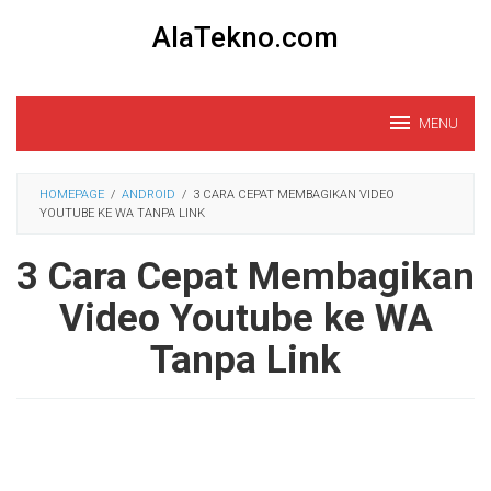
Loncat
AlaTekno.com
ke
konten
MENU
HOMEPAGE
/
ANDROID
/
3 CARA CEPAT MEMBAGIKAN VIDEO
YOUTUBE KE WA TANPA LINK
3 Cara Cepat Membagikan
Video Youtube ke WA
Tanpa Link