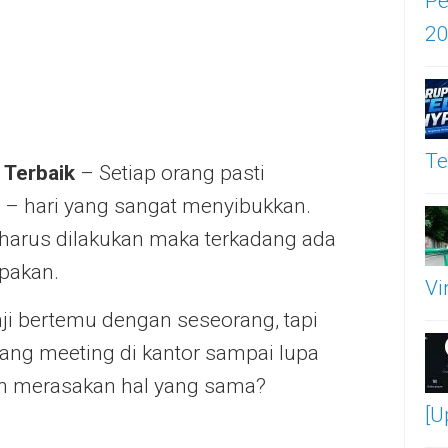
Pe
2
Te
 Terbaik
– Setiap orang pasti
 – hari yang sangat menyibukkan.
 harus dilakukan maka terkadang ada
upakan.
Vi
nji bertemu dengan seseorang, tapi
dang meeting di kantor sampai lupa
ah merasakan hal yang sama?
[U