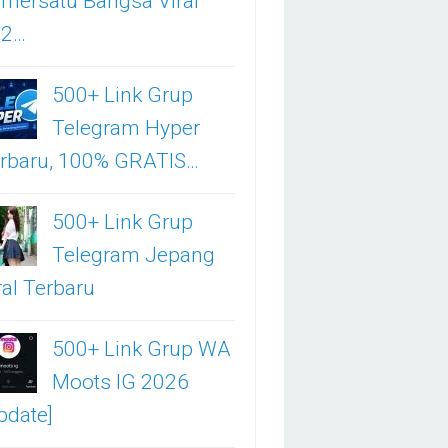
mersatu Bangsa Viral
02…
500+ Link Grup
Telegram Hyper
rbaru, 100% GRATIS…
500+ Link Grup
Telegram Jepang
ral Terbaru
500+ Link Grup WA
Moots IG 2026
pdate]