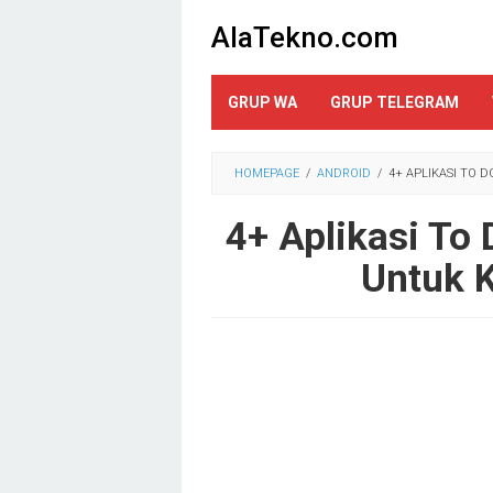
Loncat
AlaTekno.com
ke
konten
GRUP WA
GRUP TELEGRAM
HOMEPAGE
/
ANDROID
/
4+ APLIKASI TO 
4+ Aplikasi To 
Untuk K