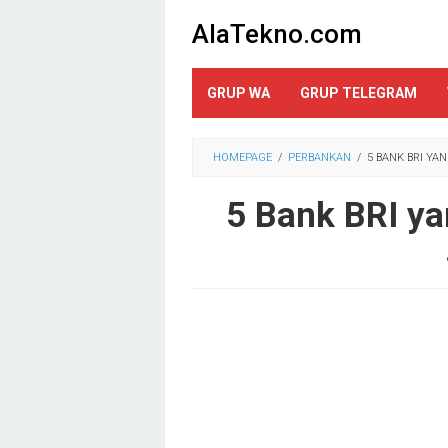
Loncat
AlaTekno.com
ke
konten
GRUP WA
GRUP TELEGRAM
HOMEPAGE
/
PERBANKAN
/
5 BANK BRI YA
5 Bank BRI ya