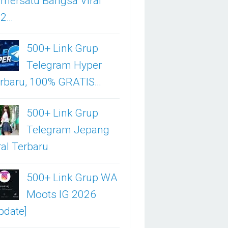
mersatu Bangsa Viral
02…
500+ Link Grup
Telegram Hyper
rbaru, 100% GRATIS…
500+ Link Grup
Telegram Jepang
ral Terbaru
500+ Link Grup WA
Moots IG 2026
pdate]