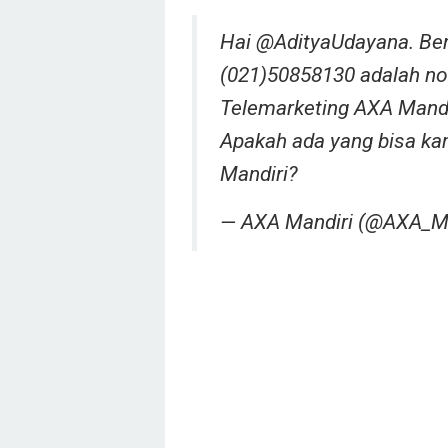
Hai @AdityaUdayana. Bena
(021)50858130 adalah no
Telemarketing AXA Mand
Apakah ada yang bisa ka
Mandiri?
— AXA Mandiri (@AXA_M