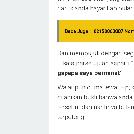
harus anda bayar tiap bulan
Baca Juga :
02150863887 Nomo
Dan membujuk dengan segala
– kata persetujuan seperti 
gapapa saya berminat
“.
Walaupun cuma lewat Hp, ka
dijadikan bukti bahwa anda
tersebut dan nantinya bula
terpotong.