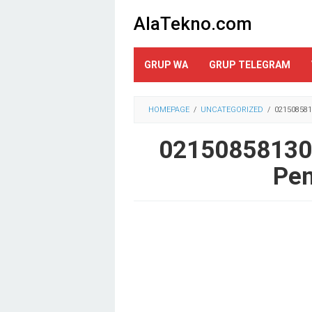
Loncat
AlaTekno.com
ke
konten
GRUP WA
GRUP TELEGRAM
HOMEPAGE
/
UNCATEGORIZED
/
021508581
02150858130 
Pen