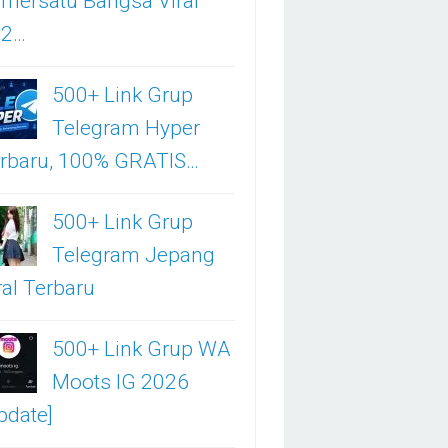
mersatu Bangsa Viral
02…
500+ Link Grup
Telegram Hyper
rbaru, 100% GRATIS…
500+ Link Grup
Telegram Jepang
ral Terbaru
500+ Link Grup WA
Moots IG 2026
pdate]