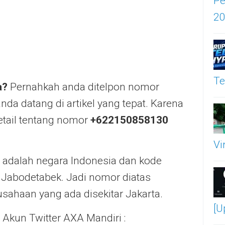
Pe
2
Te
a?
Pernahkah anda ditelpon nomor
nda datang di artikel yang tepat. Karena
etail tentang nomor
+622150858130
Vi
2 adalah negara Indonesia dan kode
 Jabodetabek. Jadi nomor diatas
usahaan yang ada disekitar Jakarta.
[U
 Akun Twitter AXA Mandiri :