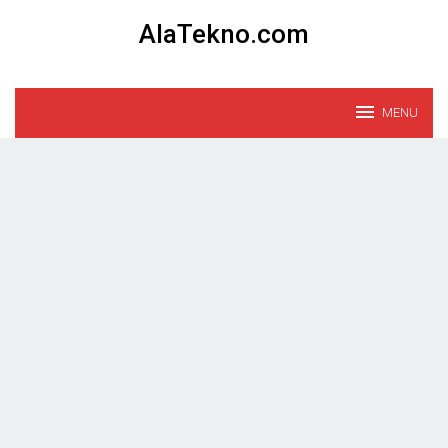
Loncat
AlaTekno.com
ke
konten
MENU