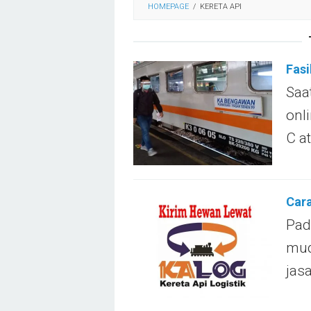
HOMEPAGE
/
KERETA API
Fasi
Saa
onl
C a
Cara
Pad
mud
jas