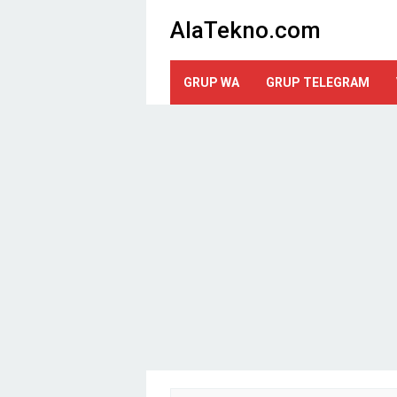
Loncat
AlaTekno.com
ke
konten
GRUP WA
GRUP TELEGRAM