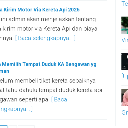
Te
a Kirim Motor Via Kereta Api 2026
i ini admin akan menjelaskan tentang
a kirim motor via Kereta Api dan biaya
imnya.
[ Baca selengkapnya… ]
Vi
a Memilih Tempat Duduk KA Bengawan yg
man
[U
elum membeli tiket kereta sebaiknya
at tahu dahulu tempat duduk kereta api
gawan seperti apa.
[ Baca
engkapnya… ]
Gr