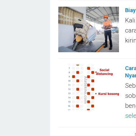
Biay
Kal
car
kir
Car
Nya
Seb
sob
ben
sel