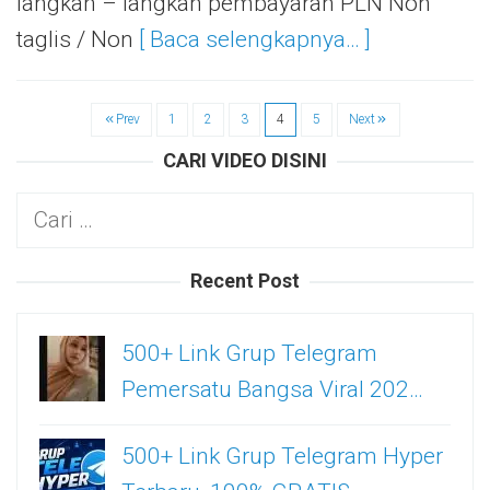
langkah – langkah pembayaran PLN Non
taglis / Non
[ Baca selengkapnya… ]
Prev
1
2
3
4
5
Next
CARI VIDEO DISINI
Cari
untuk:
Recent Post
500+ Link Grup Telegram
Pemersatu Bangsa Viral 202…
500+ Link Grup Telegram Hyper