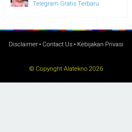
Telegram Gratis Terbaru
Disclaimer
•
Contact Us
•
Kebijakan Privasi
© Copyright Alatekno 2026