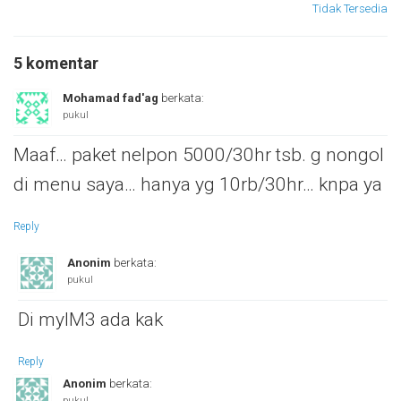
Tidak Tersedia
5 komentar
Mohamad fad'ag
berkata:
pukul
Maaf… paket nelpon 5000/30hr tsb. g nongol
di menu saya… hanya yg 10rb/30hr… knpa ya
Reply
Anonim
berkata:
pukul
Di myIM3 ada kak
Reply
Anonim
berkata:
pukul