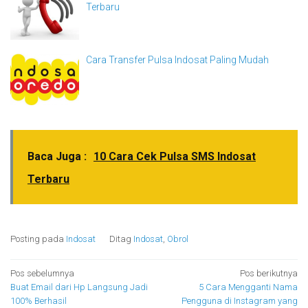
Terbaru
Cara Transfer Pulsa Indosat Paling Mudah
Baca Juga :
10 Cara Cek Pulsa SMS Indosat
Terbaru
Posting pada
Indosat
Ditag
Indosat
,
Obrol
Navigasi
Pos sebelumnya
Pos berikutnya
Buat Email dari Hp Langsung Jadi
5 Cara Mengganti Nama
pos
100% Berhasil
Pengguna di Instagram yang