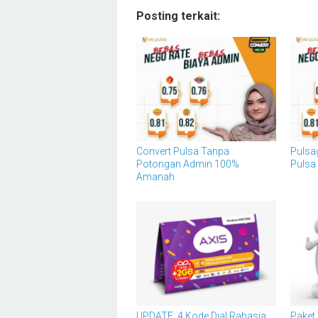
Posting terkait:
Convert Pulsa Tanpa
Pulsa
Potongan Admin 100%
Pulsa 
Amanah
UPDATE: 4 Kode Dial Rahasia
Paket