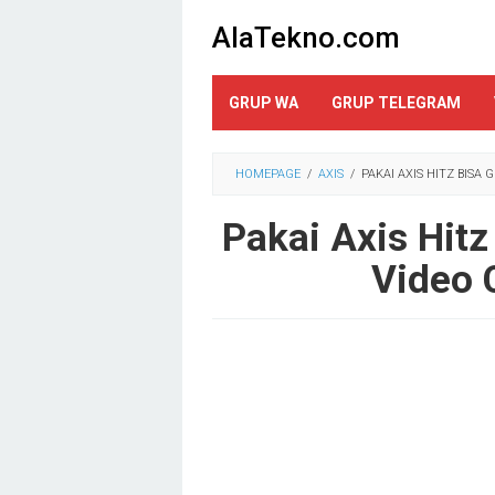
Loncat
AlaTekno.com
ke
konten
GRUP WA
GRUP TELEGRAM
HOMEPAGE
/
AXIS
/
PAKAI AXIS HITZ BISA
Pakai Axis Hitz
Video 