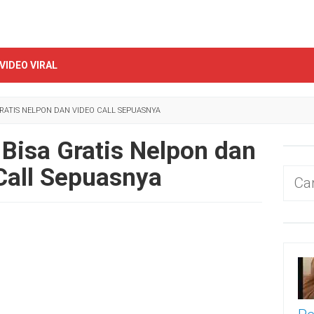
VIDEO VIRAL
 GRATIS NELPON DAN VIDEO CALL SEPUASNYA
 Bisa Gratis Nelpon dan
Call Sepuasnya
Cari
untu