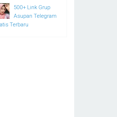
500+ Link Grup
Asupan Telegram
atis Terbaru