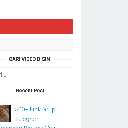
CARI VIDEO DISINI
k:
Recent Post
500+ Link Grup
Telegram