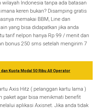
h wilayah Indonesia tanpa ada batasan
gaimana keren bukan? Disamping gratis
uasnya memakai BBM, Line dan
in yang bisa didapatkan jika anda
tu tarif nelpon hanya Rp 99 / menit dan
an bonus 250 sms setelah mengirim 7
 dan Kuota Modal 50 Ribu All Operator
tu Axis Hitz ( pelanggan kartu lama )
 paket agar bisa menikmati benefit
lalui aplikasi Axisnet. Jika anda tidak