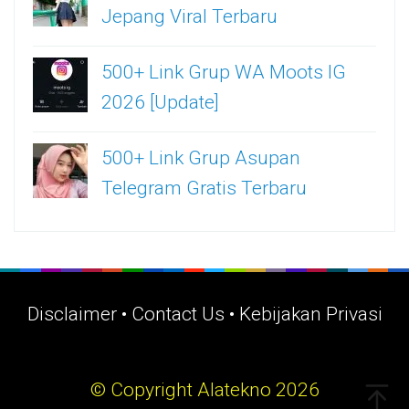
Jepang Viral Terbaru
500+ Link Grup WA Moots IG
2026 [Update]
500+ Link Grup Asupan
Telegram Gratis Terbaru
Disclaimer
•
Contact Us
•
Kebijakan Privasi
© Copyright Alatekno 2026