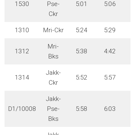
1530
Pse-
5:01
5:06
Ckr
1310
Mri-Ckr
5:24
5:29
Mri-
1312
5:38
4:42
Bks
Jakk-
1314
5:52
5:57
Ckr
Jakk-
D1/10008
Pse-
5:58
6:03
Bks