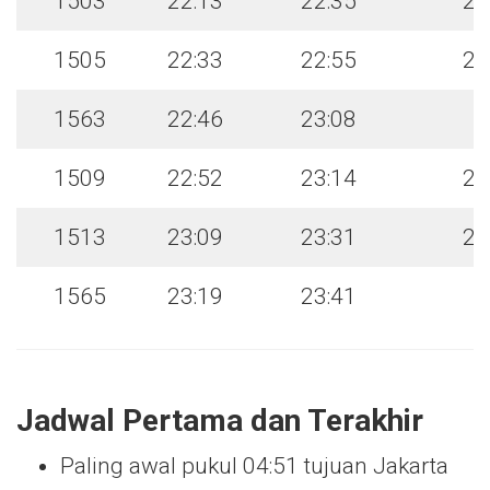
1503
22:13
22:35
22
1505
22:33
22:55
23
1563
22:46
23:08
1509
22:52
23:14
23
1513
23:09
23:31
23
1565
23:19
23:41
Jadwal Pertama dan Terakhir
Paling awal pukul 04:51 tujuan Jakarta