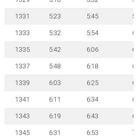
1331
5:23
5:45
5
1333
5:32
5:54
6
1335
5:42
6:06
6
1337
5:48
6:18
6
1339
6:03
6:25
6
1341
6:11
6:34
6
1343
6:19
6:43
6
1345
6:31
6:53
7