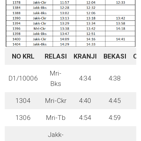
NO KRL
RELASI
KRANJI
BEKASI
C
Mri-
D1/10006
4:34
4:38
Bks
1304
Mri-Ckr
4:40
4:45
1306
Mri-Tb
4:54
4:59
Jakk-