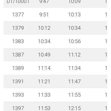
D1/10001
9:47
10:09
10
1377
9:51
10:13
10
1379
10:12
10:34
10
1383
10:34
10:56
11
1387
10:49
11:12
11
1389
11:14
11:34
11
1391
11:21
11:47
11
1393
11:33
11:55
12
1397
11:53
12:15
12