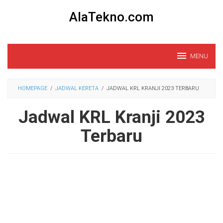
Loncat
AlaTekno.com
ke
konten
MENU
HOMEPAGE
/
JADWAL KERETA
/
JADWAL KRL KRANJI 2023 TERBARU
Jadwal KRL Kranji 2023
Terbaru