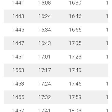
1441
16:08
16:30
16
1443
16:24
16:46
16
1445
16:34
16:56
17
1447
16:43
17:05
17
1451
17:01
17:23
17
1553
17:17
17:40
1453
17:24
17:45
17
1455
17:32
17:58
18
1457
17:41
18:03
18