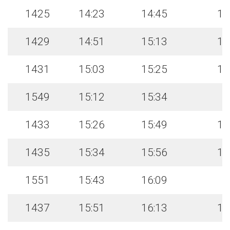
1425
14:23
14:45
14
1429
14:51
15:13
15
1431
15:03
15:25
15
1549
15:12
15:34
1433
15:26
15:49
15
1435
15:34
15:56
16
1551
15:43
16:09
1437
15:51
16:13
16