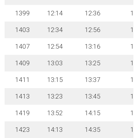
1399
12:14
12:36
12
1403
12:34
12:56
13
1407
12:54
13:16
13
1409
13:03
13:25
13
1411
13:15
13:37
13
1413
13:23
13:45
13
1419
13:52
14:15
14
1423
14:13
14:35
14