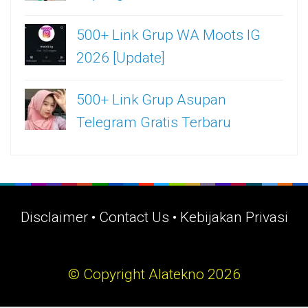
500+ Link Grup WA Moots IG
2026 [Update]
500+ Link Grup Asupan
Telegram Gratis Terbaru
Disclaimer
•
Contact Us
•
Kebijakan Privasi
© Copyright Alatekno 2026