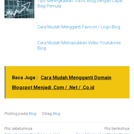
Tips Meningkatkan Traffic Blog Dengan Cepat
Bagi Pemula
Cara Mudah Mengganti Favicon / Logo Blog
Cara Mudah Memasukkan Video Youtube ke
Blog
Baca Juga :
Cara Mudah Mengganti Domain
Blogspot Menjadi .Com / .Net / .Co.id
Posting pada
Blog
Ditag
Blog
Navigasi
Pos sebelumnya
Pos berikutnya