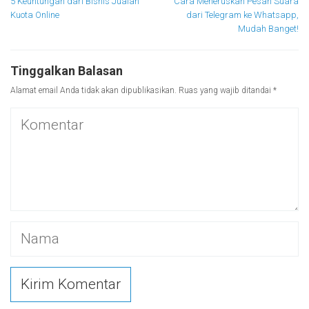
5 Keuntungan dari Bisnis Jualan
Cara Meneruskan Pesan Suara
pos
Kuota Online
dari Telegram ke Whatsapp,
Mudah Banget!
Tinggalkan Balasan
Alamat email Anda tidak akan dipublikasikan.
Ruas yang wajib ditandai
*