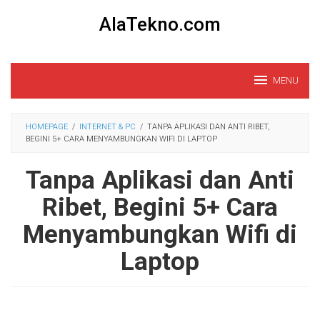
Loncat
AlaTekno.com
ke
konten
MENU
HOMEPAGE
/
INTERNET & PC
/
TANPA APLIKASI DAN ANTI RIBET,
BEGINI 5+ CARA MENYAMBUNGKAN WIFI DI LAPTOP
Tanpa Aplikasi dan Anti
Ribet, Begini 5+ Cara
Menyambungkan Wifi di
Laptop