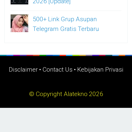
2026 [Update]
500+ Link Grup Asupan
Telegram Gratis Terbaru
Disclaimer
•
Contact Us
•
Kebijakan Privasi
© Copyright Alatekno 2026