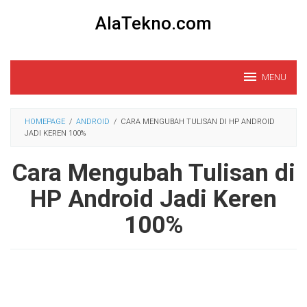
Loncat
AlaTekno.com
ke
konten
MENU
HOMEPAGE
/
ANDROID
/
CARA MENGUBAH TULISAN DI HP ANDROID
JADI KEREN 100%
Cara Mengubah Tulisan di
HP Android Jadi Keren
100%