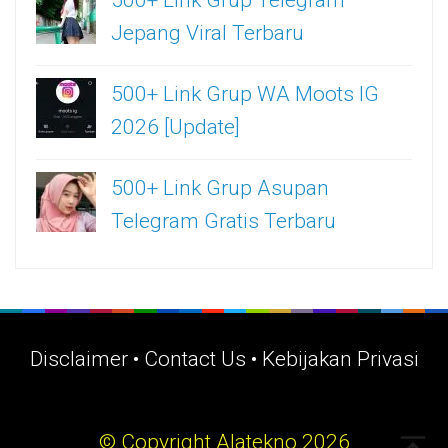
Jepang Viral Terbaru
500+ Link Grup WA Moots IG
2026 [Update]
500+ Link Grup Asupan
Telegram Gratis Terbaru
Disclaimer
•
Contact Us
•
Kebijakan Privasi
© Copyright Alatekno 2026