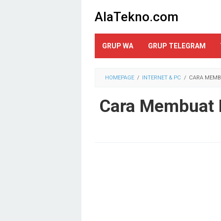
Loncat
AlaTekno.com
ke
konten
GRUP WA
GRUP TELEGRAM
HOMEPAGE
/
INTERNET & PC
/
CARA MEMBU
Cara Membuat P