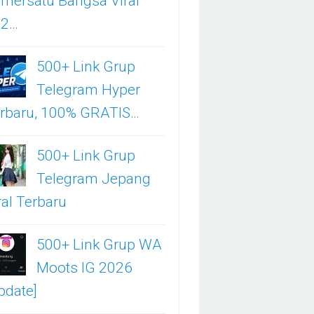
mersatu Bangsa Viral
02…
500+ Link Grup
Telegram Hyper
rbaru, 100% GRATIS…
500+ Link Grup
Telegram Jepang
ral Terbaru
500+ Link Grup WA
Moots IG 2026
pdate]