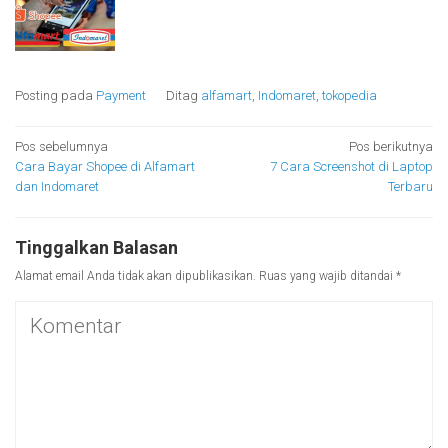
Posting pada
Payment
Ditag
alfamart
,
Indomaret
,
tokopedia
Navigasi
Pos sebelumnya
Pos berikutnya
Cara Bayar Shopee di Alfamart
7 Cara Screenshot di Laptop
pos
dan Indomaret
Terbaru
Tinggalkan Balasan
Alamat email Anda tidak akan dipublikasikan.
Ruas yang wajib ditandai
*