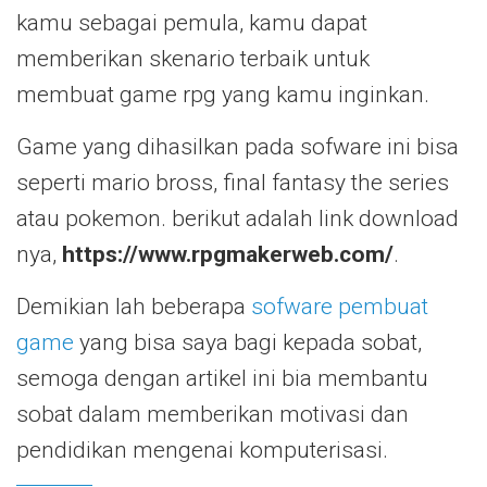
kamu sebagai pemula, kamu dapat
memberikan skenario terbaik untuk
membuat game rpg yang kamu inginkan.
Game yang dihasilkan pada sofware ini bisa
seperti mario bross, final fantasy the series
atau pokemon. berikut adalah link download
nya,
https://www.rpgmakerweb.com/
.
Demikian lah beberapa
sofware pembuat
game
yang bisa saya bagi kepada sobat,
semoga dengan artikel ini bia membantu
sobat dalam memberikan motivasi dan
pendidikan mengenai komputerisasi.