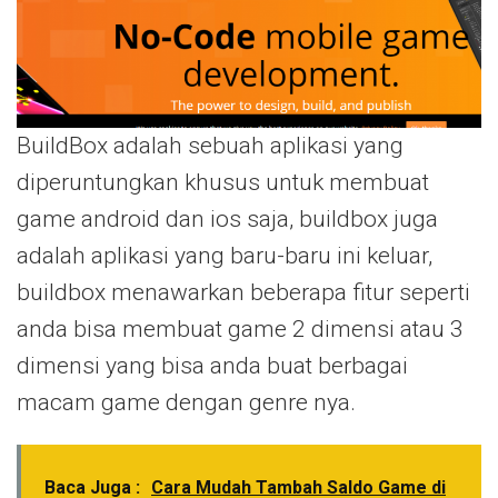
BuildBox adalah sebuah aplikasi yang
diperuntungkan khusus untuk membuat
game android dan ios saja, buildbox juga
adalah aplikasi yang baru-baru ini keluar,
buildbox menawarkan beberapa fitur seperti
anda bisa membuat game 2 dimensi atau 3
dimensi yang bisa anda buat berbagai
macam game dengan genre nya.
Baca Juga :
Cara Mudah Tambah Saldo Game di