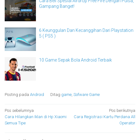
Cara Beli Spesial Airdrop Free Fire Dengan Pulsa,
Gampang Banget!
6 Keunggulan Dan Kecanggihan Dari Playstation
5 ( PS5 )
10 Game Sepak Bola Android Terbaik
Posting pada
Android
Ditag
game
,
Sofware Game
Navigasi
Pos sebelumnya
Pos berikutnya
Cara Hilangkan Iklan di Hp Xiaomi
Cara Registrasi Kartu Perdana All
pos
Semua Tipe
Operator