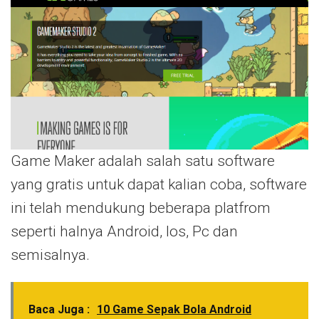
Game Maker adalah salah satu software
yang gratis untuk dapat kalian coba, software
ini telah mendukung beberapa platfrom
seperti halnya Android, Ios, Pc dan
semisalnya.
Baca Juga :
10 Game Sepak Bola Android