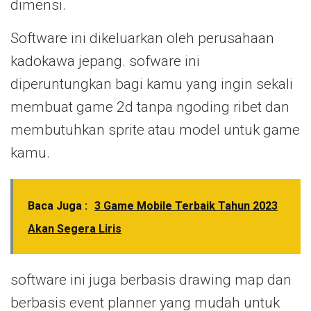
dimensi.
Software ini dikeluarkan oleh perusahaan
kadokawa jepang. sofware ini
diperuntungkan bagi kamu yang ingin sekali
membuat game 2d tanpa ngoding ribet dan
membutuhkan sprite atau model untuk game
kamu.
Baca Juga :
3 Game Mobile Terbaik Tahun 2023
Akan Segera Liris
software ini juga berbasis drawing map dan
berbasis event planner yang mudah untuk