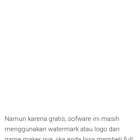
Namun karena gratis, sofware ini masih
menggunakan watermark atau logo dari
game maker nya, jika anda bisa membeli full