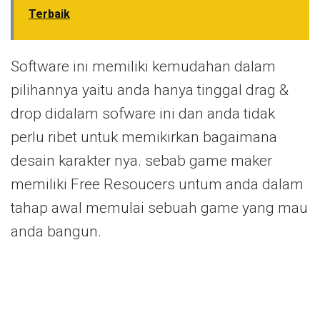
Terbaik
Software ini memiliki kemudahan dalam
pilihannya yaitu anda hanya tinggal drag &
drop didalam sofware ini dan anda tidak
perlu ribet untuk memikirkan bagaimana
desain karakter nya. sebab game maker
memiliki Free Resoucers untum anda dalam
tahap awal memulai sebuah game yang mau
anda bangun.