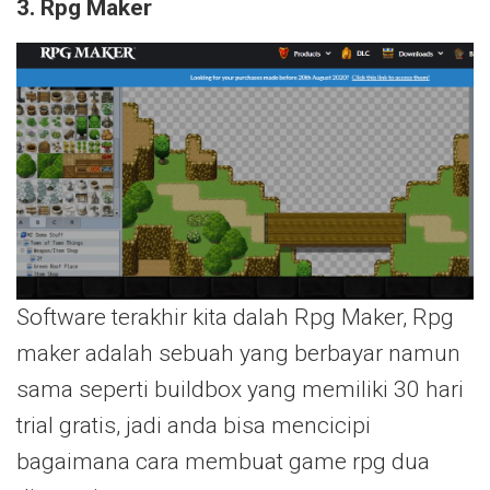
3. Rpg Maker
Software terakhir kita dalah Rpg Maker, Rpg
maker adalah sebuah yang berbayar namun
sama seperti buildbox yang memiliki 30 hari
trial gratis, jadi anda bisa mencicipi
bagaimana cara membuat game rpg dua