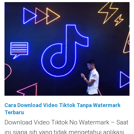
Cara Download Video Tiktok Tanpa Watermark
Terbaru
Download Video Tiktok No Watermark – Saat
ini siapa sih yang tidak mengetahui aplikasi