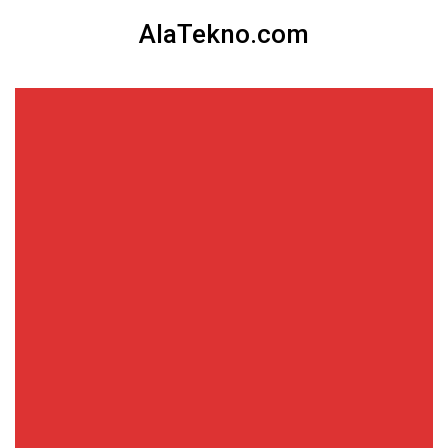
Loncat
AlaTekno.com
ke
konten