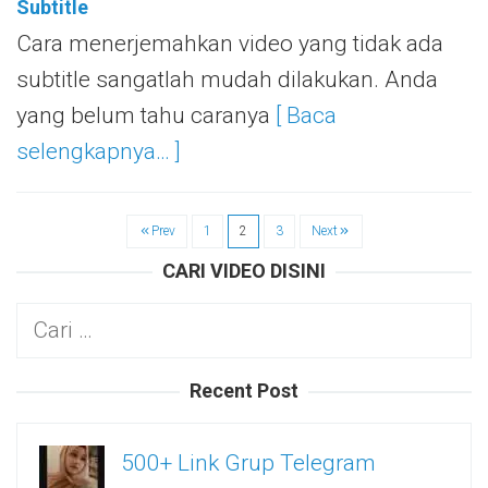
Subtitle
Cara menerjemahkan video yang tidak ada
subtitle sangatlah mudah dilakukan. Anda
yang belum tahu caranya
[ Baca
selengkapnya… ]
Prev
1
2
3
Next
CARI VIDEO DISINI
Cari
untuk:
Recent Post
500+ Link Grup Telegram