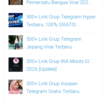
Pemersatu Bangsa Viral 202…
500+ Link Grup Telegram Hyper
Terbaru, 100% GRATIS…
500+ Link Grup Telegram
Jepang Viral Terbaru
500+ Link Grup WA Moots IG
2026 [Update]
500+ Link Grup Asupan
Telegram Gratis Terbaru