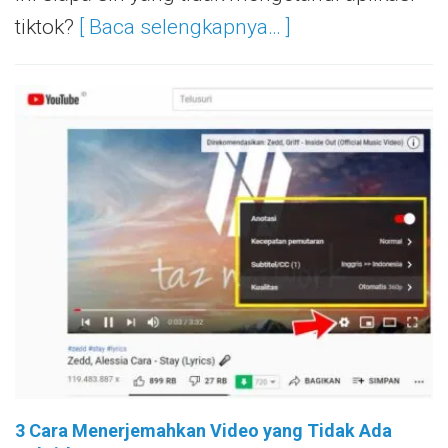
tiktok?
[ Baca selengkapnya… ]
3 Cara Menerjemahkan Video yang Tidak Ada