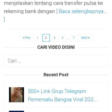
menjelaskan tentang cara transfer pulsa ke
rekening bank dengan
[ Baca selengkapnya…
]
Prev
1
2
3
4
…
7
Next
CARI VIDEO DISINI
Cari
untuk:
Recent Post
500+ Link Grup Telegram
Pemersatu Bangsa Viral 202…